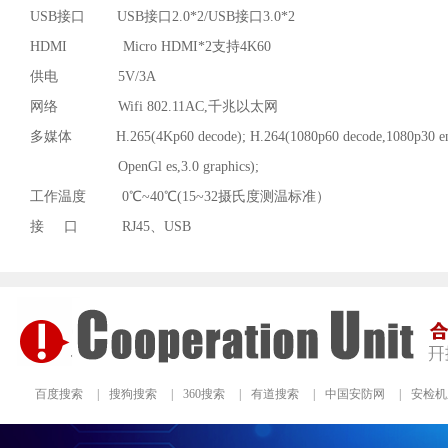
USB接口 USB接口2.0*2/USB接口3.0*2
HDMI Micro HDMI*2支持4K60
供电 5V/3A
网络 Wifi 802.11AC,千兆以太网
多媒体 H.265(4Kp60 decode); H.264(1080p60 decode,1080p30 en
OpenGl es,3.0 graphics);
工作温度 0℃~40℃(15~32摄氏度测温标准）
接 口 RJ45、USB
百度搜索
|
搜狗搜索
|
360搜索
|
有道搜索
|
中国安防网
|
安检机