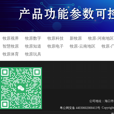
牧原视界
牧原数字
牧原科技
新牧原
牧原-河南地区
智慧牧原
牧原知道
牧原电子
牧原-云南地区
牧原-
牧原体育
牧原玩具
公司地址：海口市秀英区长
Copyrig
粤公网安备 44030602000413号