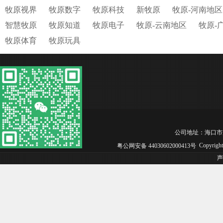
牧原视界
牧原数字
牧原科技
新牧原
牧原-河南地区
智慧牧原
牧原知道
牧原电子
牧原-云南地区
牧原-
牧原体育
牧原玩具
公司地址：海口市秀英区长
Copyrig
粤公网安备 44030602000413号
声